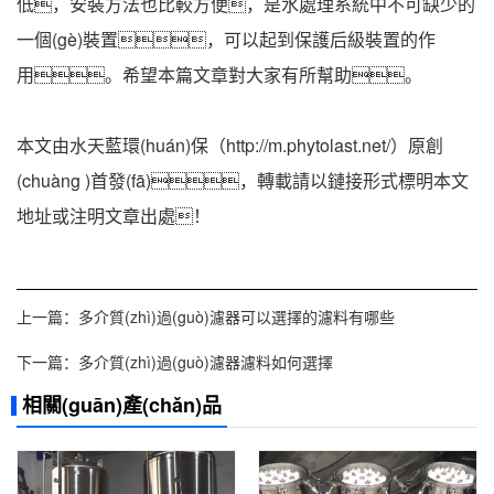
低，安裝方法也比較方便，是水處理系統中不可缺少的
一個(gè)裝置，可以起到保護后級裝置的作
用。希望本篇文章對大家有所幫助。
本文由水天藍環(huán)保（http://m.phytolast.net/）原創
(chuàng )首發(fā)，轉載請以鏈接形式標明本文
地址或注明文章出處！
上一篇：
多介質(zhì)過(guò)濾器可以選擇的濾料有哪些
下一篇：
多介質(zhì)過(guò)濾器濾料如何選擇
相關(guān)產(chǎn)品