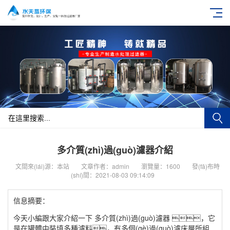
多介質(zhì)過(guò)濾器介紹
文間來(lái)源：本站
文章作者：admin
瀏覽量：1600
發(fā)布時
(shí)間：2021-08-03 09:14:09
信息摘要：
今天小編跟大家介紹一下 多介質(zhì)過(guò)濾器 ，它
是在罐體中裝填多種濾料，有多個(gè)過(guò)濾床層所組