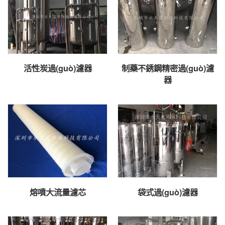
活性炭過(guò)濾器
制藥不銹鋼精密過(guò)濾
器
熔噴大流量濾芯
袋式過(guò)濾器