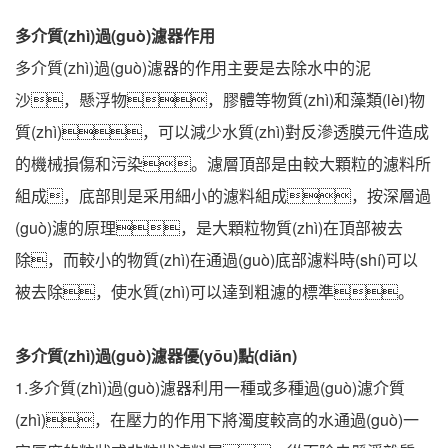
多介質(zhì)過(guò)濾器作用
多介質(zhì)過(guò)濾器的作用主要是去除水中的泥
沙，懸浮物，膠體等物質(zhì)和藻類(lèi)物
質(zhì)，可以減少水質(zhì)對反滲透膜元件造成
的機械損傷和污染。濾層頂部是由較大顆粒的濾料所
組成，底部則是采用細小的濾料組成，按深層過
(guò)濾的原理，是大顆粒物質(zhì)在頂部被去
除，而較小的物質(zhì)在通過(guò)底部濾料時(shí)可以
被去除，使水質(zhì)可以達到粗濾的標準。
多介質(zhì)過(guò)濾器優(yōu)點(diǎn)
1.多介質(zhì)過(guò)濾器利用一種或多種過(guò)濾介質
(zhì)，在壓力的作用下將濁度較高的水通過(guò)一