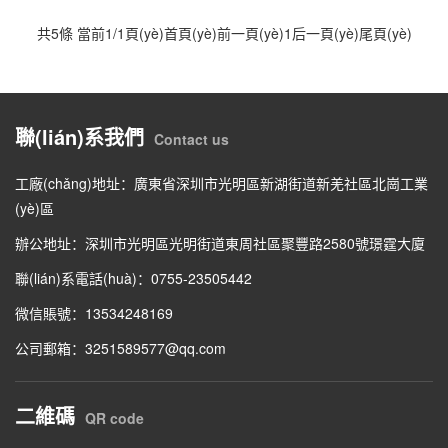
共5條 當前1/1頁(yè)
首頁(yè)
前一頁(yè)
1
后一頁(yè)
尾頁(yè)
聯(lián)系我們
Contact us
工廠(chǎng)地址：廣東省深圳市光明區新湖街道新羌社區北崗工業
(yè)區
辦公地址：深圳市光明區光明街道東周社區聚豐路2580號璟霆大廈
聯(lián)系電話(huà)：0755-23505442
微信賬號：13534248169
公司郵箱：3251589577@qq.com
二維碼
QR code