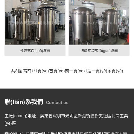
多袋式過(guò)濾器
法蘭式袋式過(guò)濾器
共8條 當前1/1頁(yè)
首頁(yè)
前一頁(yè)
1
后一頁(yè)
尾頁(yè)
聯(lián)系我們
Contact us
工廠(chǎng)地址：廣東省深圳市光明區新湖街道新羌社區北崗工業
(yè)區
辦公地址：深圳市光明區光明街道東周社區聚豐路2580號璟霆大廈