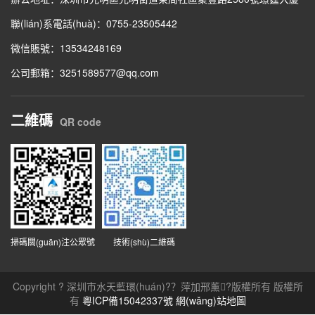
聯(lián)系電話(huà)：0755-23505442
微信賬號：13534248169
公司郵箱：3251589577@qq.com
二維碼
QR code
掃碼關(guān)注公眾號
技術(shù)二維碼
Copyright ? 深圳市水天藍環(huán)?？萍加邢薰?版權所有 版權所
有
粵ICP備15042337號
網(wǎng)站地圖