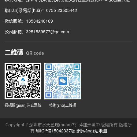
聯(lián)系電話(huà)：0755-23505442
微信賬號：13534248169
公司郵箱：3251589577@qq.com
二維碼
QR code
掃碼關(guān)注公眾號
技術(shù)二維碼
Copyright ? 深圳市水天藍環(huán)?？萍加邢薰?版權所有 版權所
有
粵ICP備15042337號
網(wǎng)站地圖