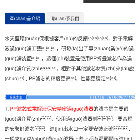
產(chǎn)品介紹
聯(lián)系我們
水天藍環(huán)保根據客戶(hù)的反饋，對于電解
液過(guò)濾工藝，研發(fā)出了專(zhuān)業(yè)的過
(guò)濾裝置，這個(gè)裝置是使用PP折疊濾芯作為過
(guò)濾介質(zhì)，相對于其他濾芯材質(zhì)來(lái)說
(shuō)，PP濾芯的精度更高，性能更穩定。
1.
PP濾芯式電解液保安精密過(guò)濾器
的濾芯是主要過
(guò)濾介質(zhì)，使用過(guò)濾器前，要合理
的安裝好濾芯，進(jìn)出水口一定要安裝正確，
一般來(lái)說(shuō)過(guò)濾器上蓋上都有箭頭顯示進(jìn)