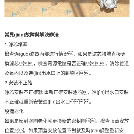
常見(jiàn)故障與解決辦法
1.濾芯堵塞
檢查過(guò)濾器內部運行情況，如果是濾芯損壞直接更
換濾芯，檢查電源電壓是否正確，清除管道
及泵內以及進(jìn)出水口上的雜物。
2.安裝不正確
濾芯安裝不正確就 重新正確安裝濾芯，進(jìn)出水口安裝
不正確就重新安裝進(jìn)出水口。
設備老化
如果是密封膠圈老化就更換新的密封圈，檢查頂蓋安放
位置，如果頂蓋安放位置不對就及時(shí)調整重新安