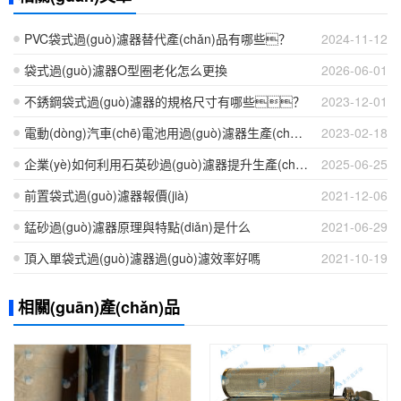
PVC袋式過(guò)濾器替代產(chǎn)品有哪些？
2024-11-12
袋式過(guò)濾器O型圈老化怎么更換
2026-06-01
不銹鋼袋式過(guò)濾器的規格尺寸有哪些？
2023-12-01
電動(dòng)汽車(chē)電池用過(guò)濾器生產(chǎn)廠(chǎng)家
2023-02-18
企業(yè)如何利用石英砂過(guò)濾器提升生產(chǎn)效益
2025-06-25
前置袋式過(guò)濾器報價(jià)
2021-12-06
錳砂過(guò)濾器原理與特點(diǎn)是什么
2021-06-29
頂入單袋式過(guò)濾器過(guò)濾效率好嗎
2021-10-19
相關(guān)產(chǎn)品