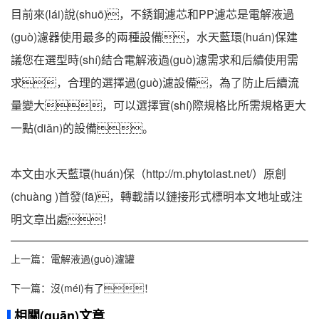
目前來(lái)說(shuō)，不銹鋼濾芯和PP濾芯是電解液過
(guò)濾器使用最多的兩種設備，水天藍環(huán)保建
議您在選型時(shí)結合電解液過(guò)濾需求和后續使用需
求，合理的選擇過(guò)濾設備，為了防止后續流
量變大，可以選擇實(shí)際規格比所需規格更大
一點(diǎn)的設備。
本文由水天藍環(huán)保（http://m.phytolast.net/）原創
(chuàng )首發(fā)，轉載請以鏈接形式標明本文地址或注
明文章出處！
上一篇：
電解液過(guò)濾罐
下一篇：沒(méi)有了！
相關(guān)文章