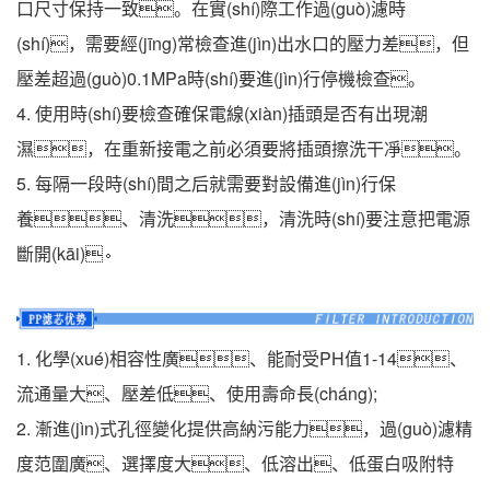
口尺寸保持一致。在實(shí)際工作過(guò)濾時
(shí)，需要經(jīng)常檢查進(jìn)出水口的壓力差，但
壓差超過(guò)0.1MPa時(shí)要進(jìn)行停機檢查。
4. 使用時(shí)要檢查確保電線(xiàn)插頭是否有出現潮
濕，在重新接電之前必須要將插頭擦洗干凈。
5. 每隔一段時(shí)間之后就需要對設備進(jìn)行保
養、清洗，清洗時(shí)要注意把電源
斷開(kāi)。
1. 化學(xué)相容性廣、能耐受PH值1-14、
流通量大、壓差低、使用壽命長(cháng);
2. 漸進(jìn)式孔徑變化提供高納污能力，過(guò)濾精
度范圍廣、選擇度大、低溶出、低蛋白吸附特