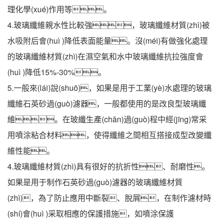
理化學(xué)作用等。
4.玻璃纖維親水性比較強，玻璃纖維材質(zhì)被
水吸附后會(huì )降低表面能量。沒(méi)有做強化處理
的玻璃纖維材質(zhì)在濕空氣和水中玻璃纖維抗拉強度會
(huì )降低15%-30%。
5.一般來(lái)說(shuō)，如果是用于工業(yè)水處理的玻璃
纖維石英砂過(guò)濾器，一般都使用的是改良型玻璃纖
維。在玻纖生產(chǎn)過(guò)程中經(jīng)常采
用噴涂粘合材料，使得纖維之間相互搭接成型改變纖
維性能。
4.玻璃纖維材質(zhì)具有很好的抗折性、耐磨性。
如果是用于制作石英砂過(guò)濾器的玻璃纖維材質
(zhì)，為了防止應用中斷裂、脫屑，在制作濾材時
(shí)會(huì )采取相應的保護措施，如噴涂保護