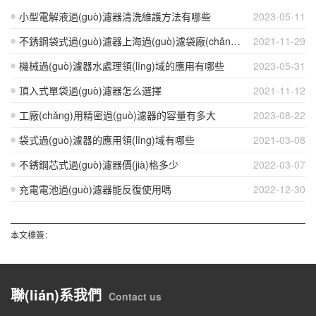
小型電解液過(guò)濾器清洗維護方法有哪些
2023-05-11
不銹鋼袋式過(guò)濾器上海過(guò)濾袋廠(chǎng)家
2021-11-29
機械過(guò)濾器水處理領(lǐng)域的應用有哪些
2023-05-31
頂入式單袋過(guò)濾器怎么選擇
2021-11-12
工廠(chǎng)用精密過(guò)濾器的容量有多大
2023-08-22
袋式過(guò)濾器的應用領(lǐng)域有哪些
2021-03-08
不銹鋼芯式過(guò)濾器價(jià)格多少
2022-03-07
充電電池過(guò)濾器能反復使用嗎
2022-12-30
本文標簽：
聯(lián)系我們
Contact us