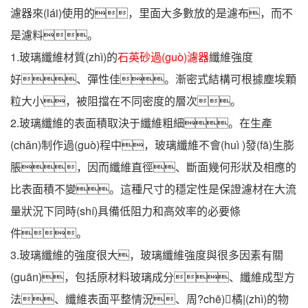
濾器來(lái)使用的，里面大多數放的是濾布，而不
是濾料。
1.玻璃纖維材質(zhì)的
石英砂過(guò)濾器
纖維強度
好、彈性佳。漸密式結構可根據塵埃顆
粒大小，被阻擋在不同密度的層次。
2.玻璃纖維的表面積取決于纖維粗細。在生產
(chǎn)制作過(guò)程中，玻璃纖維不會(huì )發(fā)生膨
脹，因而纖維直徑、斷面幾何形狀及相應的
比表面積不變。這種尺寸的穩定性是保證濾材在大流
量狀況下同時(shí)具備低阻力和高效率的必要條
件。
3.玻璃纖維的強度很大，玻璃纖維強度與很多因素有關
(guān)，包括原材料玻璃成分、纖維成型方
法、纖維表面平整情況、周?chē)橘|(zhì)的物