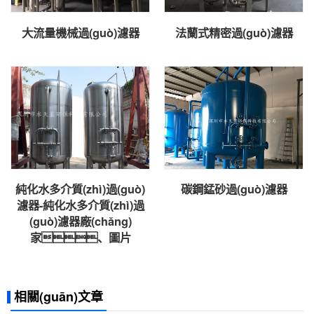
大流量機械過(guò)濾器
法蘭式精密過(guò)濾器
純化水多介質(zhì)過(guò)
碳鋼錳砂過(guò)濾器
濾器-純化水多介質(zhì)過
(guò)濾器廠(chǎng)
家、圖片
相關(guān)文章