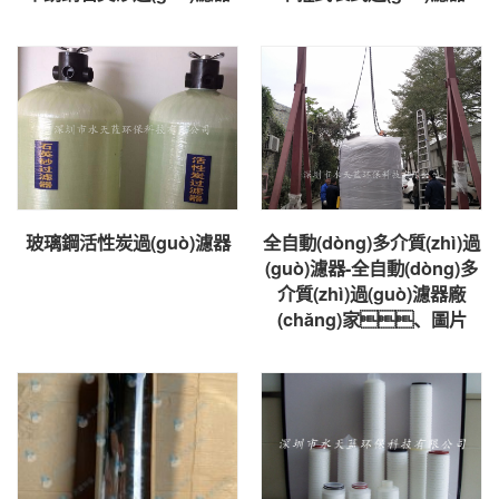
玻璃鋼活性炭過(guò)濾器
全自動(dòng)多介質(zhì)過
(guò)濾器-全自動(dòng)多
介質(zhì)過(guò)濾器廠
(chǎng)家、圖片