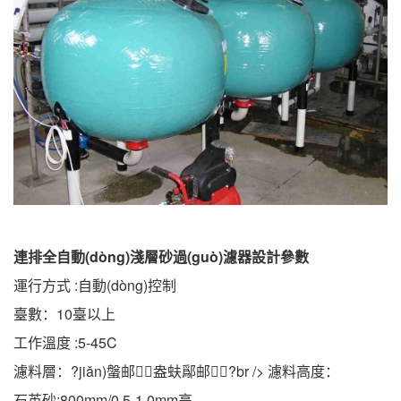
連排全自動(dòng)淺層砂過(guò)濾器設計
參數
運行方式 :自動(dòng)控制
臺數：10臺以上
工作溫度 :5-45C
濾料層：?jiǎn)螌邮⑸盎蚨鄬邮⑸?br /> 濾料高度：
石英砂:800mm/0.5-1.0mm高