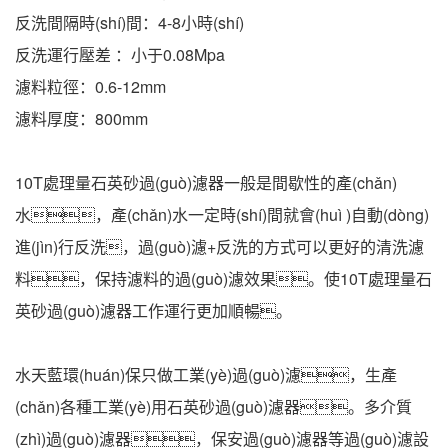
反洗間隔時(shí)間：4-8小時(shí)
反洗運行壓差 ：小于0.08Mpa
濾料粒徑：0.6-12mm
濾料厚度：800mm
10T處理量石英砂過(guò)濾器一般是間歇性的產(chǎn)
水，產(chǎn)水一定時(shí)間就會(huì )自動(dòng)
進(jìn)行反洗，過(guò)濾+反洗的方式可以更好的清洗濾
料，保持濾料的過(guò)濾效果。使10T處理量石
英砂過(guò)濾器工作運行更加順暢。
水天藍環(huán)保只做工業(yè)過(guò)濾，生產
(chǎn)各種工業(yè)用石英砂過(guò)濾器。多介質
(zhì)過(guò)濾器，保安過(guò)濾器等過(guò)濾設