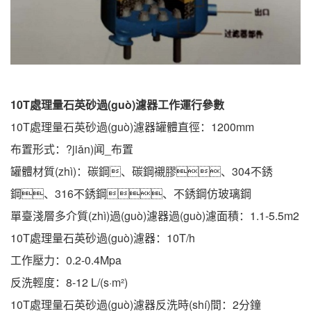
10T處理量
石英砂過(guò)濾器
工作運行參數
10T處理量石英砂過(guò)濾器罐體直徑：1200mm
布置形式：?jiǎn)闻_布置
罐體材質(zhì)：碳鋼、碳鋼襯膠、304不銹
鋼、316不銹鋼、不銹鋼仿玻璃鋼
單臺淺層多介質(zhì)過(guò)濾器過(guò)濾面積：1.1-5.5m2
10T處理量石英砂過(guò)濾器：10T/h
工作壓力：0.2-0.4Mpa
反洗輕度：8-12 L/(s·m²)
10T處理量石英砂過(guò)濾器反洗時(shí)間：2分鐘