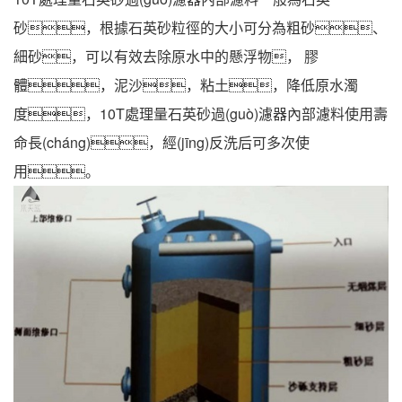
砂，根據石英砂粒徑的大小可分為粗砂、
細砂，可以有效去除原水中的懸浮物， 膠
體，泥沙，粘土，降低原水濁
度，10T處理量石英砂過(guò)濾器內部濾料使用壽
命長(cháng)，經(jīng)反洗后可多次使
用。