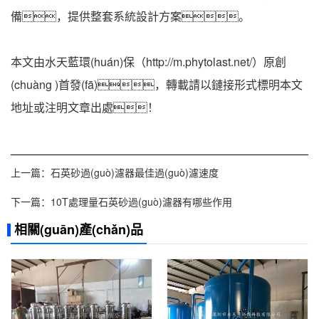
備，提供整套系統設計方案。
本文由水天藍環(huán)保（http://m.phytolast.net/）原創
(chuàng )首發(fā)，轉載請以鏈接形式標明本文
地址或注明文章出處！
上一篇：
石英砂過(guò)濾器最佳過(guò)濾速度
下一篇：
10T處理量石英砂過(guò)濾器有哪些作用
相關(guān)產(chǎn)品