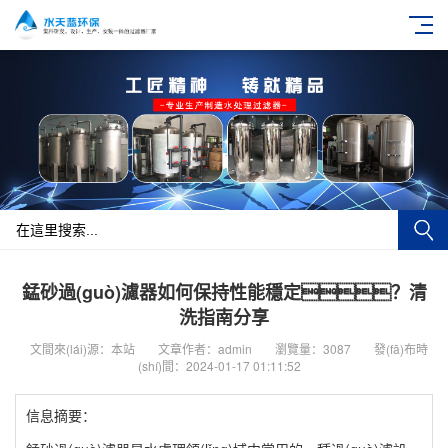
錳砂過(guò)濾器如何保持性能穩定？清
洗指南分享
文間來(lái)源：本站
文章作者：admin
瀏覽量：3087
發(fā)布時
(shí)間：2024-01-17 01:11:52
信息摘要：