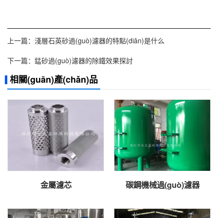
上一篇：
淺層石英砂過(guò)濾器的特點(diǎn)是什么
下一篇：
錳砂過(guò)濾器的除鐵效果探討
相關(guān)產(chǎn)品
金屬濾芯
碳鋼機械過(guò)濾器