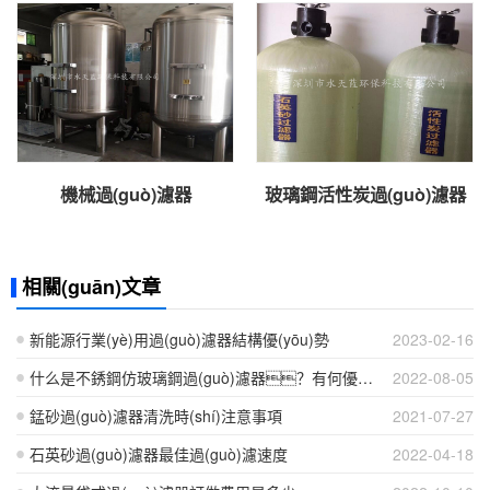
機械過(guò)濾器
玻璃鋼活性炭過(guò)濾器
相關(guān)文章
新能源行業(yè)用過(guò)濾器結構優(yōu)勢
2023-02-16
什么是不銹鋼仿玻璃鋼過(guò)濾器？有何優(yōu)點(diǎn)？
2022-08-05
錳砂過(guò)濾器清洗時(shí)注意事項
2021-07-27
石英砂過(guò)濾器最佳過(guò)濾速度
2022-04-18