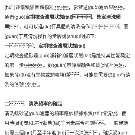
(huì )逐漸積累固體顆粒，影響過(guò)濾效果。
通過(guò)
定期檢查濾層狀態(tài)、確定清洗頻
率
，就可以進(jìn)行具體的清洗操作了。關
(guān)于其清洗操作的步驟說(shuō)明如下：
一、
定期檢查濾層狀態(tài)
定期檢查錳砂過(guò)濾器的濾層狀態(tài)是維持其性能穩定
的第一步。觀(guān)察濾層顏色和質(zhì)地，
如果發(fā)現有異物或顆粒堆積，可能是需要進(jìn)行清
洗的信號。
二、
清洗頻率的確定
清洗錳砂過(guò)濾器的頻率應該根據水質(zhì)情況、使
用時(shí)間和運行狀態(tài)等因素綜合考慮。一般建議
每隔三個(gè)月至半年進(jìn)行一次清洗，確保過(guò)