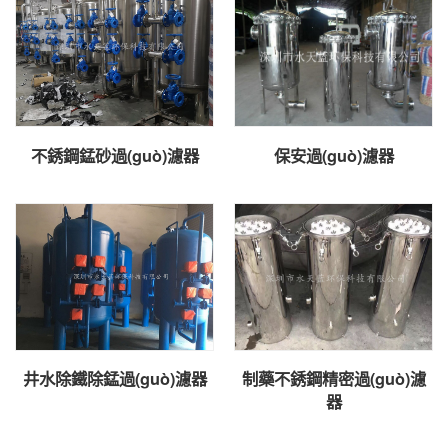
不銹鋼錳砂過(guò)濾器
保安過(guò)濾器
井水除鐵除錳過(guò)濾器
制藥不銹鋼精密過(guò)濾
器