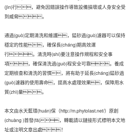
(jìn)行，避免因錯誤操作導致設備損壞或人身安全受
到威脅。
通過(guò)定期清洗和維護，錳砂過(guò)濾器可以保持
穩定的性能，確保長(cháng)期高效運
行。清洗時(shí)要注意操作規程和安全事
項，確保清洗過(guò)程安全可靠。養成
定期檢查和清洗的習慣，將有助于延長(cháng)錳砂過
(guò)濾器的使用壽命，提高水處理效果，保障用水
質(zhì)量。
本文由水天藍環(huán)保（http://m.phytolast.net/）原創
(chuàng )首發(fā)，轉載請以鏈接形式標明本文地
址或注明文章出處！