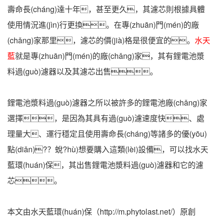
壽命長(cháng)達十年，甚至更久，其濾芯則根據具體
使用情況進(jìn)行更換。在專(zhuān)門(mén)的廠
(chǎng)家那里，濾芯的價(jià)格是很便宜的。
水天
藍
就是專(zhuān)門(mén)的廠(chǎng)家，其有鋰電池漿
料過(guò)濾器以及其濾芯出售。
鋰電池漿料過(guò)濾器之所以被許多的鋰電池廠(chǎng)家
選擇，是因為其具有過(guò)濾速度快、處
理量大、運行穩定且使用壽命長(cháng)等諸多的優(yōu)
點(diǎn)?？蛻?hù)想要購入這類(lèi)設備，可以找水天
藍環(huán)保，其出售鋰電池漿料過(guò)濾器和它的濾
芯。
本文由水天藍環(huán)保（http://m.phytolast.net/）原創