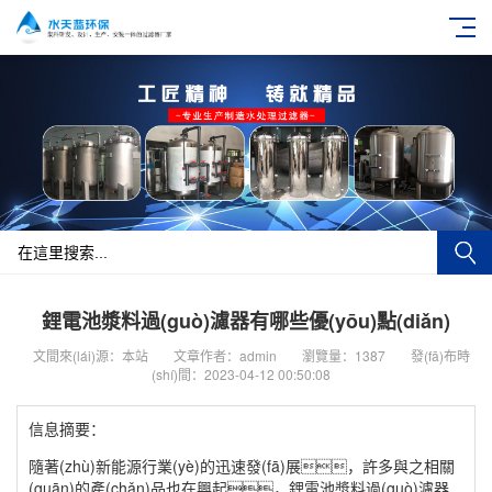
鋰電池漿料過(guò)濾器有哪些優(yōu)點(diǎn)
文間來(lái)源：本站
文章作者：admin
瀏覽量：1387
發(fā)布時
(shí)間：2023-04-12 00:50:08
信息摘要：
隨著(zhù)新能源行業(yè)的迅速發(fā)展，許多與之相關
(guān)的產(chǎn)品也在興起，鋰電池漿料過(guò)濾器