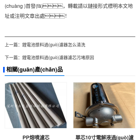
(chuàng )首發(fā)，轉載請以鏈接形式標明本文地
址或注明文章出處！
上一篇：
鋰電池漿料過(guò)濾器怎么清洗
下一篇：
鋰電池漿料過(guò)濾器濾芯污堵原因
相關(guān)產(chǎn)品
PP熔噴濾芯
單芯10寸電解液過(guò)濾