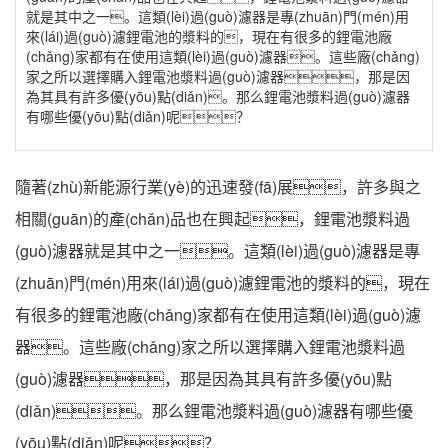
就是其中之一。這類(lèi)過(guò)濾器是專(zhuān)門(mén)用
來(lái)過(guò)濾鋰電池的漿料的，現在有很多的鋰電池廠
(chǎng)家都有在使用這類(lèi)過(guò)濾器。這些廠(chǎng)
家之所以選擇購入鋰電池漿料過(guò)濾器，那是因
為其具有許多優(yōu)點(diǎn)。那么鋰電池漿料過(guò)濾器
有哪些優(yōu)點(diǎn)呢？
隨著(zhù)新能源行業(yè)的迅速發(fā)展，許多與之
相關(guān)的產(chǎn)品也在興起，鋰電池漿料過
(guò)濾器就是其中之一。這類(lèi)過(guò)濾器是專
(zhuān)門(mén)用來(lái)過(guò)濾鋰電池的漿料的，現在
有很多的鋰電池廠(chǎng)家都有在使用這類(lèi)過(guò)濾
器。這些廠(chǎng)家之所以選擇購入鋰電池漿料過
(guò)濾器，那是因為其具有許多優(yōu)點
(diǎn)。那么鋰電池漿料過(guò)濾器有哪些優
(yōu)點(diǎn)呢？