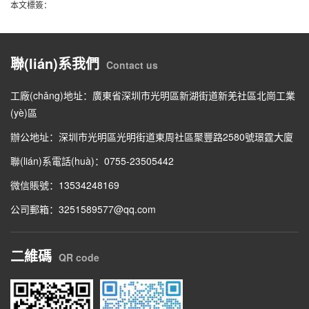
本文標簽：
聯(lián)系我們
Contact us
工廠(chǎng)地址：廣東省深圳市光明區新湖街道新羌社區北崗工業
(yè)區
辦公地址：深圳市光明區光明街道東周社區聚豐路2580號璟霆大廈
聯(lián)系電話(huà)：0755-23505442
微信賬號：13534248169
公司郵箱：3251589577@qq.com
二維碼
QR code