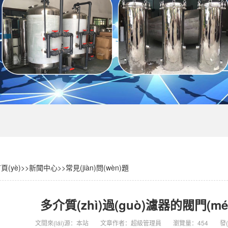
頁(yè)
>>
新聞中心
>>
常見(jiàn)問(wèn)題
多介質(zhì)過(guò)濾器的閥門(
文間來(lái)源：本站
文章作者：超級管理員
瀏覽量：454
發(