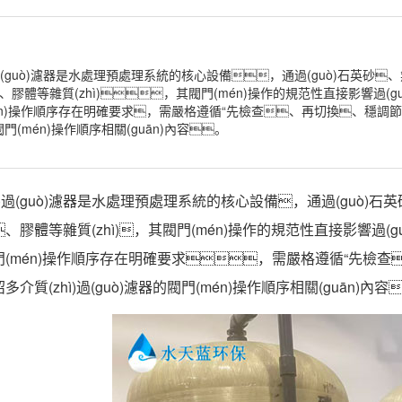
)過(guò)濾器是水處理預處理系統的核心設備，通過(guò)石英砂
、膠體等雜質(zhì)，其閥門(mén)操作的規范性直接影響過
én)操作順序存在明確要求，需嚴格遵循“先檢查、再切換、穩調節”
閥門(mén)操作順序相關(guān)內容。
hì)過(guò)濾器是水處理預處理系統的核心設備，通過(guò)
、膠體等雜質(zhì)，其閥門(mén)操作的規范性直接影響過
(mén)操作順序存在明確要求，需嚴格遵循“先檢
介質(zhì)過(guò)濾器的閥門(mén)操作順序相關(guān)內