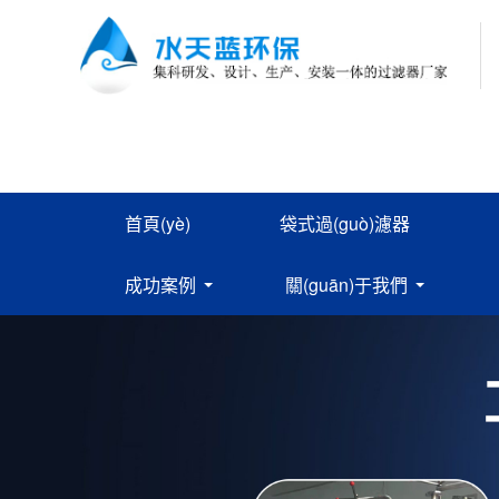
首頁(yè)
袋式過(guò)濾器
成功案例
關(guān)于我們