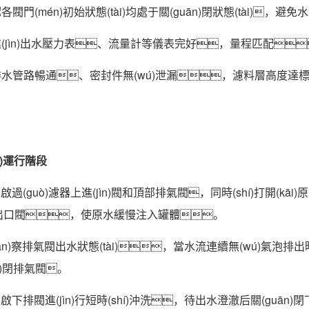
閥門(mén)初始狀態(tài)均處于關(guān)閉狀態(tài)
(jìn)出水壓力表、流量計等儀表完好，量程匹配
水管路暢通、密封件無(wú)泄漏，濾料層高度達
g)運行階段
i)啟過(guò)濾器上進(jìn)閥和頂部排氣閥，同時(shí)打開(kā
)啟出口閥，使原水緩慢注入罐體。
ān)察排氣閥出水狀態(tài)，當水流連續無(wú)氣泡排出
uān)閉排氣閥。
i)啟下排閥進(jìn)行短時(shí)沖洗，待出水澄澈后關(gu