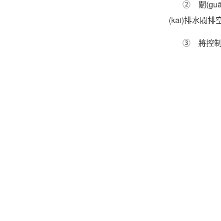
② 關(gu
(kāi)排水
③ 將控制