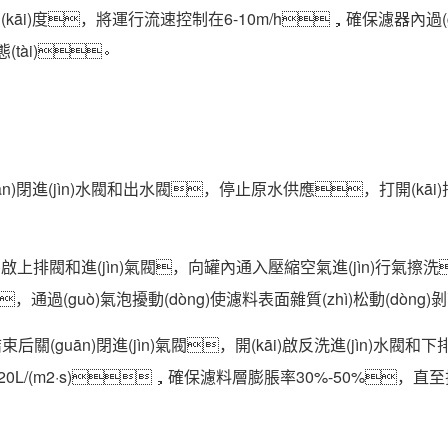
閥開(kāi)度，將運行流速控制在6-10m/h，確保濾器內過(g
態(tài)。
uān)閉進(jìn)水閥和出水閥，停止原水供應，打開(
。
i)啟上排閥和進(jìn)氣閥，向罐內通入壓縮空氣進(jìn)行氣擦洗
，通過(guò)氣泡擾動(dòng)使濾料表面雜質(zhì)松動(dòng
后關(guān)閉進(jìn)氣閥，開(kāi)啟反洗進(jìn)水
20L/(m2·s)，確保濾料層膨脹率30%-50%，
。