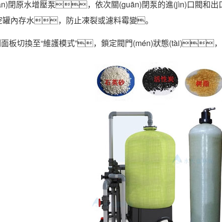
ān)閉原水增壓泵，依次關(guān)閉泵的進(jìn)口閥
閥排空罐內存水，防止凍裂或濾料霉變。
面板切換至“維護模式”，鎖定閥門(mén)狀態(tài)