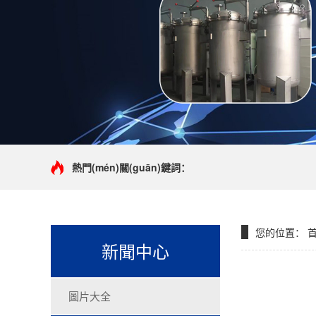
熱門(mén)關(guān)鍵詞：
您的位置：
首
新聞中心
圖片大全