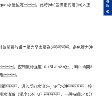
客
uò)水量恒定，此時(shí)設備正式進(jìn)入正
服
kāi)排氣閥釋放罐內壓力至表壓為0，避免壓力沖
，控制氣沖強度10-15L/(m2·s)，時(shí)間3-
)剝離。
閥和下排閥，通入反向水流進(jìn)行水沖，控
直至排水清澈（濁度≤5NTU），一般持續5-10分