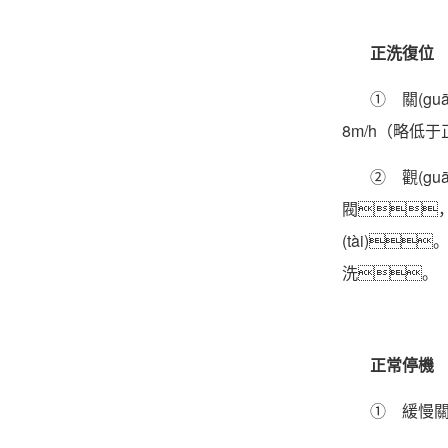
正洗復位
① 關(gu
8m/h（略低
② 觀(gu
閥，緩
(tài)
洗。
正常停機
① 緩慢關(